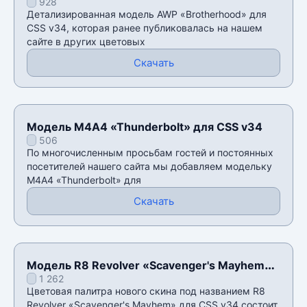
928
Детализированная модель AWP «Brotherhood» для
CSS v34, которая ранее публиковалась на нашем
сайте в других цветовых
Скачать
Модель М4А4 «Thunderbolt» для CSS v34
506
По многочисленным просьбам гостей и постоянных
посетителей нашего сайта мы добавляем модельку
М4А4 «Thunderbolt» для
Скачать
Модель R8 Revolver «Scavenger's Mayhem»
1 262
для CSS v34
Цветовая палитра нового скина под названием R8
Revolver «Scavenger's Mayhem» для CSS v34 состоит