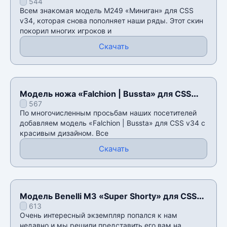
544
Всем знакомая модель M249 «Миниган» для CSS
v34, которая снова пополняет наши ряды. Этот скин
покорил многих игроков и
Скачать
Модель ножа «Falchion | Bussta» для CSS
567
v34
По многочисленным просьбам наших посетителей
добавляем модель «Falchion | Bussta» для CSS v34 с
красивым дизайном. Все
Скачать
Модель Benelli M3 «Super Shorty» для CSS
613
v34
Очень интересный экземпляр попался к нам
недавно и мы решили представить его вам на