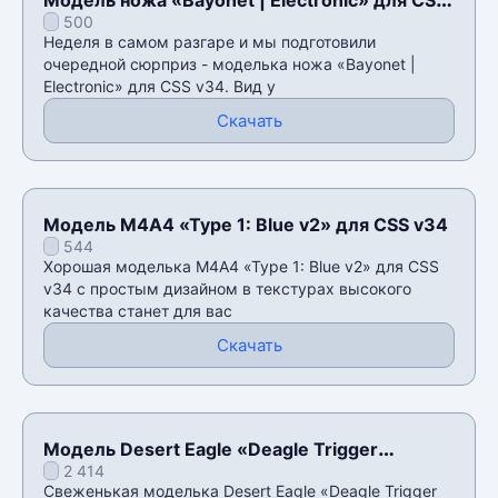
500
v34
Неделя в самом разгаре и мы подготовили
очередной сюрприз - моделька ножа «Bayonet |
Electronic» для CSS v34. Вид у
Скачать
Модель М4А4 «Type 1: Blue v2» для CSS v34
544
Хорошая моделька М4А4 «Type 1: Blue v2» для CSS
v34 с простым дизайном в текстурах высокого
качества станет для вас
Скачать
Модель Desert Eagle «Deagle Trigger
2 414
Discipline» для CSS v34
Свеженькая моделька Desert Eagle «Deagle Trigger