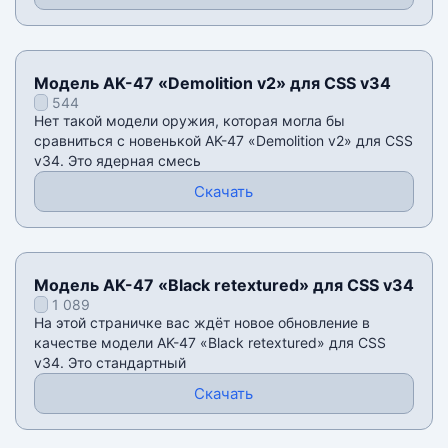
Модель AK-47 «Demolition v2» для CSS v34
544
Нет такой модели оружия, которая могла бы
сравниться с новенькой AK-47 «Demolition v2» для CSS
v34. Это ядерная смесь
Скачать
Модель AK-47 «Black retextur​ed» для CSS v34
1 089
На этой страничке вас ждëт новое обновление в
качестве модели AK-47 «Black retextured» для CSS
v34. Это стандартный
Скачать