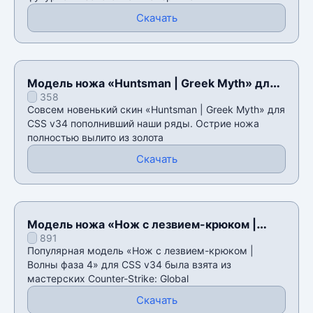
Скачать
Модель ножа «Huntsman | Greek Myth» для
358
CSS v34
Совсем новенький скин «Huntsman | Greek Myth» для
CSS v34 пополнивший наши ряды. Острие ножа
полностью вылито из золота
Скачать
Модель ножа «Нож с лезвием-крюком |
891
Волны фаза 4» для CSS v34
Популярная модель «Нож с лезвием-крюком |
Волны фаза 4» для CSS v34 была взята из
мастерских Counter-Strike: Global
Скачать