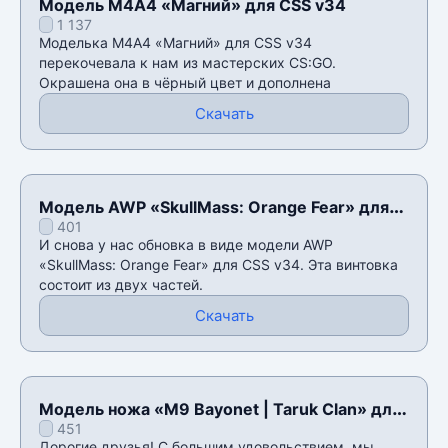
Модель М4А4 «Магний» для CSS v34
1 137
Моделька М4А4 «Магний» для CSS v34
перекочевала к нам из мастерских CS:GO.
Окрашена она в чёрный цвет и дополнена
Скачать
Модель AWP «SkullMass: Orange Fear» для
401
CSS v34
И снова у нас обновка в виде модели AWP
«SkullMass: Orange Fear» для CSS v34. Эта винтовка
состоит из двух частей.
Скачать
Модель ножа «M9 Bayonet | Taruk Clan» для
451
CSS v34
Дорогие друзья! С большим удовольствием, мы