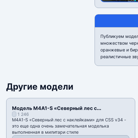
Публикуем модел
множеством черн
оранжевые и бир
реалистичные зв
Другие модели
Модель M4A1-S «Северный лес с
1 246
наклейками» для CSS v34
M4A1-S «Северный лес с наклейками» для CSS v34 -
это еще одна очень замечательная моделька
выполненная в милитари стиле