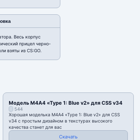
новка
втора. Весь корпус
птический прицел черно-
ли взяты из CS:GO.
Модель М4А4 «Type 1: Blue v2» для CSS v34
544
Хорошая моделька М4А4 «Type 1: Blue v2» для CSS
v34 с простым дизайном в текстурах высокого
качества станет для вас
Скачать