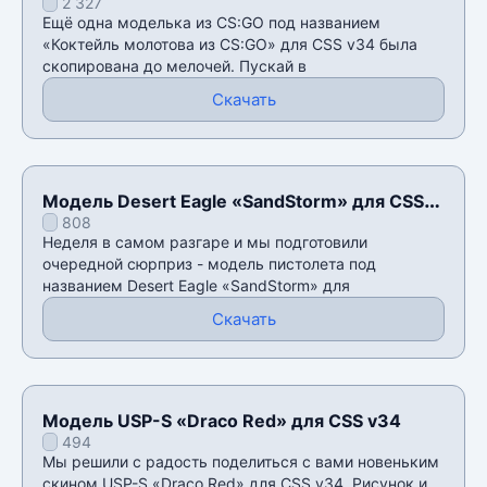
2 327
CS:GO» для CSS v34
Ещё одна моделька из CS:GO под названием
«Коктейль молотова из CS:GO» для CSS v34 была
скопирована до мелочей. Пускай в
Скачать
Модель Desert Eagle «SandStorm» для CSS
808
v34
Неделя в самом разгаре и мы подготовили
очередной сюрприз - модель пистолета под
названием Desert Eagle «SandStorm» для
Скачать
Модель USP-S «Draco Red» для CSS v34
494
Мы решили с радость поделиться с вами новеньким
скином USP-S «Draco Red» для CSS v34. Рисунок и