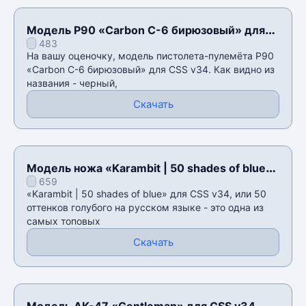
Модель P90 «Carbon C-6 бирюзовый» для
483
CSS v34
На вашу оценочку, модель пистолета-пулемёта P90
«Carbon C-6 бирюзовый» для CSS v34. Как видно из
названия - черный,
Скачать
Модель ножа «Karambit | 50 shades of blue»
659
для CSS v34
«Karambit | 50 shades of blue» для CSS v34, или 50
оттенков голубого на русском языке - это одна из
самых топовых
Скачать
Модель AK-47 «Gentleman» для CSS v34