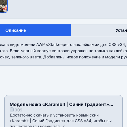
Описание
Уста
вка в виде модели AWP «Starkeeper с наклейками» для CSS v34, 
ого. Бело-черный корпус винтовки украшен не только наклейк
чек, зеленого цвета. Добавлены новое положение и модели рук
Модель ножа «Karambit | Синий Градиент»
909
для CSS v34
Достаточно скачать и установить новый скин
«Karambit | Синий Градиент» для CSS v34, чтобы вы
почувствовали новую тягу к