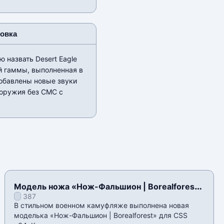
новка
 назвать Desert Eagle
й гаммы, выполненная в
добавлены новые звуки
 оружия без СМС с
Модель ножа «Нож-Фальшион | Borealforest»
387
для CSS v34
В стильном военном камуфляже выполнена новая
моделька «Нож-Фальшион | Borealforest» для CSS