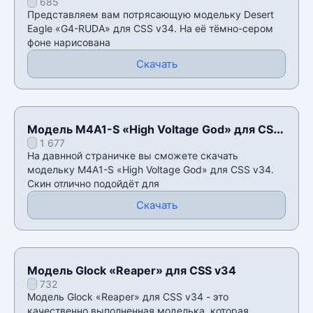
685
v34
Представляем вам потрясающую модельку Desert
Eagle «G4-RUDA» для CSS v34. На её тёмно-сером
фоне нарисована
Скачать
Модель M4A1-S «High Voltage God» для CSS
1 677
v34
На давнной страничке вы сможете скачать
модельку M4A1-S «High Voltage God» для CSS v34.
Скин отлично подойдёт для
Скачать
Модель Glock «Reaper» для CSS v34
732
Модель Glock «Reaper» для CSS v34 - это
качественно выполненная моделька, которая