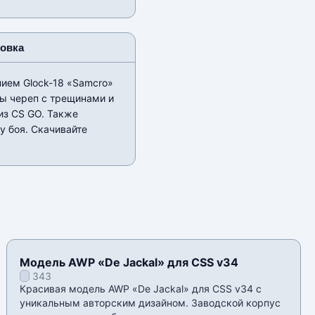
новка
нием Glock-18 «Samcro»
ны череп с трещинами и
из CS GO. Также
у боя. Скачивайте
Модель AWP «De Jackal» для CSS v34
343
Красивая модель AWP «De Jackal» для CSS v34 с
уникальным авторским дизайном. Заводской корпус