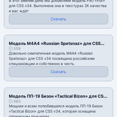
В этот зимний день мы добавляем модель P90 «Fox»
для CSS v34. Выполнена она в текстурах 2К качества
и вас ждëт
Скачать
Модель М4А4 «Russian Spetsnaz» для CSS
559
v34
Довольно симпатичная модель М4А4 «Russian
Spetsnaz» для CSS v34 посвящена российским
спецназовцам и собственно в честь
Скачать
Модель ПП-19 Бизон «Tactical Bizon» для CSS
683
v34
Мощная и всем полюбившаяся модель ПП-19 Бизон
«Tactical Bizon» для CSS v34, которая оснащена
оптическим прицелом,