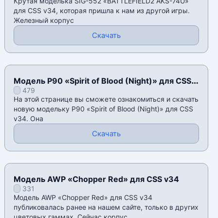
Крутая моделька SIG-552 «BATTLEFIELD2 AKS-74U»
для CSS v34, которая пришла к нам из другой игры.
Железный корпус
Скачать
Модель P90 «Spirit of Blood (Night)» для CSS
479
v34
На этой странице вы сможете ознакомиться и скачать
новую модельку P90 «Spirit of Blood (Night)» для CSS
v34. Она
Скачать
Модель AWP «Chopper Red» для CSS v34
331
Модель AWP «Chopper Red» для CSS v34
публиковалась ранее на нашем сайте, только в других
цветовых гаммах. Сейчас корпус