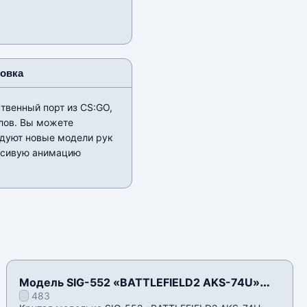
новка
ственный порт из CS:GO,
лов. Вы можете
адуют новые модели рук
расивую анимацию
Модель SIG-552 «BATTLEFIELD2 AKS-74U»
483
для CSS v34