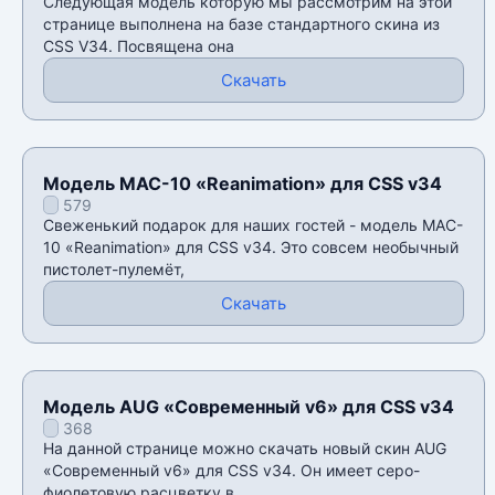
Следующая модель которую мы рассмотрим на этой
странице выполнена на базе стандартного скина из
CSS V34. Посвящена она
Скачать
Модель MAC-10 «Reanimation» для CSS v34
579
Свеженький подарок для наших гостей - модель MAC-
10 «Reanimation» для CSS v34. Это совсем необычный
пистолет-пулемёт,
Скачать
Модель AUG «Современный v6» для CSS v34
368
На данной странице можно скачать новый скин AUG
«Современный v6» для CSS v34. Он имеет серо-
фиолетовую расцветку в