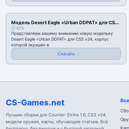
Модель Desert Eagle «Urban DDPAT» для CSS
673
v34
Представляем вашему вниманию новую модельку
Desert Eagle «Urban DDPAT» для CSS v34, корпус
которой окрашен в
Скачать
CS-Games.net
Все
Сбо
Лучшие сборки для Counter-Strike 1.6, CSS v34,
Ору
модели оружия, карты, обучающие статьив. Всё
Кар
бесплатно, без вирусов и с быстрой загрузкой.