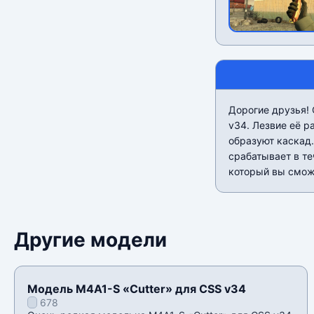
Дорогие друзья!
v34. Лезвие её р
образуют каскад.
срабатывает в т
который вы сможе
Другие модели
Модель M4A1-S «Cutter» для CSS v34
678