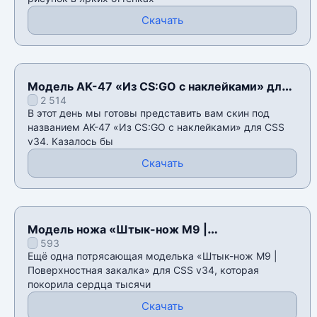
Скачать
Модель AK-47 «Из CS:GO с наклейками» для
2 514
CSS v34
В этот день мы готовы представить вам скин под
названием AK-47 «Из CS:GO с наклейками» для CSS
v34. Казалось бы
Скачать
Модель ножа «Штык-нож M9 |
593
Поверхностная закалка» для CSS v34
Ещё одна потрясающая моделька «Штык-нож M9 |
Поверхностная закалка» для CSS v34, которая
покорила сердца тысячи
Скачать