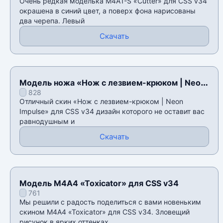
Очень редкая моделька M4A1-S «Cutter» для CSS v34
окрашена в синий цвет, а поверх фона нарисованы
два черепа. Левый
Скачать
Модель ножа «Нож с лезвием-крюком | Neon
828
Impulse» для CSS v34
Отличный скин «Нож с лезвием-крюком | Neon
Impulse» для CSS v34 дизайн которого не оставит вас
равнодушным и
Скачать
Модель М4А4 «Toxicator» для CSS v34
761
Мы решили с радость поделиться с вами новеньким
скином М4А4 «Toxicator» для CSS v34. Зловещий
рисунок в ярких оттенках