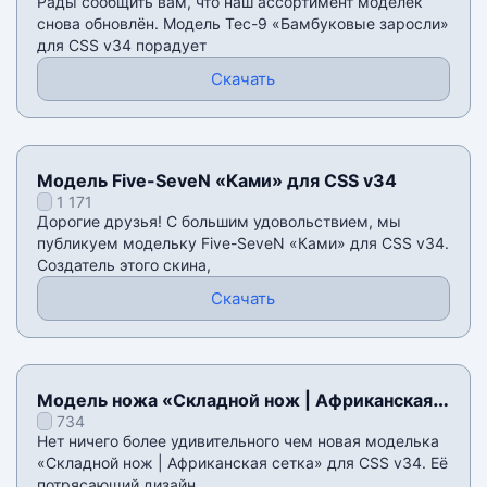
Рады сообщить вам, что наш ассортимент моделек
снова обновлён. Модель Tec-9 «Бамбуковые заросли»
для CSS v34 порадует
Скачать
Модель Five-SeveN «Ками» для CSS v34
1 171
Дорогие друзья! С большим удовольствием, мы
публикуем модельку Five-SeveN «Ками» для CSS v34.
Создатель этого скина,
Скачать
Модель ножа «Складной нож | Африканская
734
сетка» для CSS v34
Нет ничего более удивительного чем новая моделька
«Складной нож | Африканская сетка» для CSS v34. Её
потрясающий дизайн