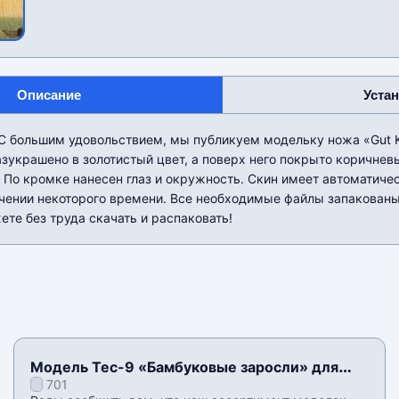
Описание
Уста
 С большим удовольствием, мы публикуем модельку ножа «Gut K
азукрашено в золотистый цвет, а поверх него покрыто коричне
 По кромке нанесен глаз и окружность. Скин имеет автоматиче
ечении некоторого времени. Все необходимые файлы запакованы
те без труда скачать и распаковать!
Модель Tec-9 «Бамбуковые заросли» для
701
CSS v34