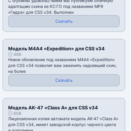
С огромны удовольствием мы публикуем отличную
адаптацию скина из КС:ГО под названием MP9
«Гидра» для CSS v34. Выполнен
Скачать
Модель М4А4 «Expedition» для CSS v34
496
Новое обновление под названием М4А4 «Expedition»
для CSS v34 позволит вам заменить надоевший скин,
на более
Скачать
Модель AK-47 «Class A» для CSS v34
608
Лицензионная копия автомата модель AK-47 «Class A»
для CSS v34, имеет заводской корпус черного цвета
и дополнена