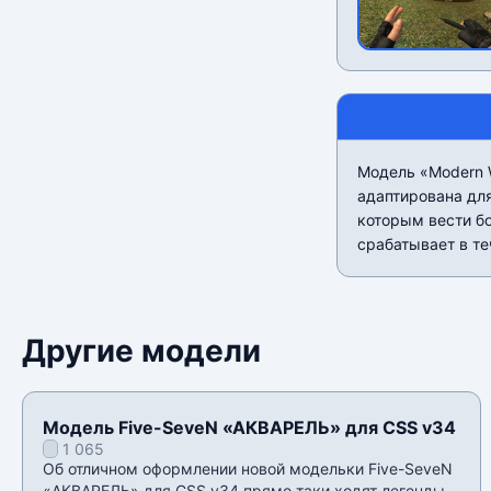
Модель «Modern W
адаптирована для
которым вести бо
срабатывает в те
Другие модели
Модель Five-SeveN «АКВАРЕЛЬ» для CSS v34
1 065
Об отличном оформлении новой модельки Five-SeveN
«АКВАРЕЛЬ» для CSS v34 прямо таки ходят легенды,