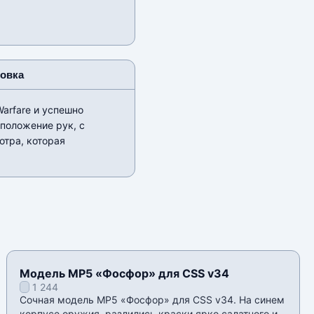
новка
Warfare и успешно
положение рук, с
отра, которая
Модель MP5 «Фосфор» для CSS v34
1 244
Сочная модель MP5 «Фосфор» для CSS v34. На синем
корпусе оружия, разлились краски ярко салатного и