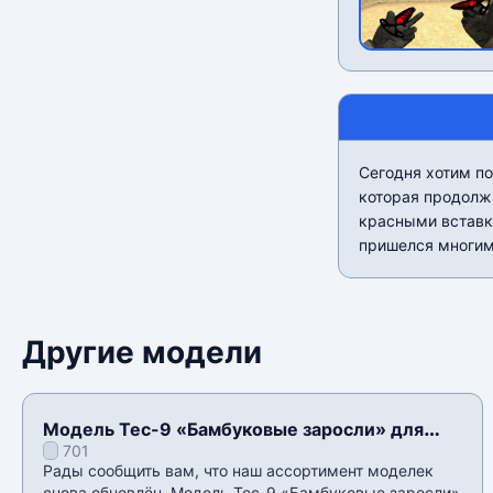
Сегодня хотим по
которая продолж
красными вставка
пришелся многим
Другие модели
Модель Tec-9 «Бамбуковые заросли» для
701
CSS v34
Рады сообщить вам, что наш ассортимент моделек
снова обновлён. Модель Tec-9 «Бамбуковые заросли»