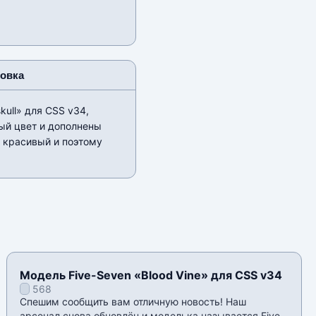
новка
ull» для CSS v34,
ый цвет и дополнены
ь красивый и поэтому
Модель Five-Seven «Blood Vine» для CSS v34
568
Спешим сообщить вам отличную новость! Наш
арсенал снова обновлён и моделька называется Five-