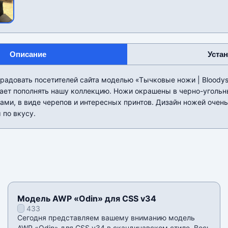
Описание
Уста
радовать посетителей сайта моделью «Тычковые ножи | Bloodysk
ает пополнять нашу коллекцию. Ножи окрашены в черно-угольн
ми, в виде черепов и интересных принтов. Дизайн ножей очен
 по вкусу.
Модель AWP «Odin» для CSS v34
433
Сегодня представляем вашему вниманию модель
AWP «Odin» для CSS v34 в скандинавском стиле. Весь