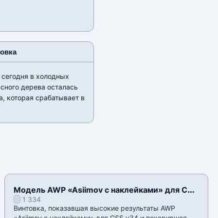
новка
 сегодня в холодных
асного дерева осталась
, которая срабатывает в
Модель AWP «Asiimov с наклейками» для CSS
1 334
v34
Винтовка, показавшая высокие результаты AWP
«Asiimov с наклейками» для CSS v34 и покорившая