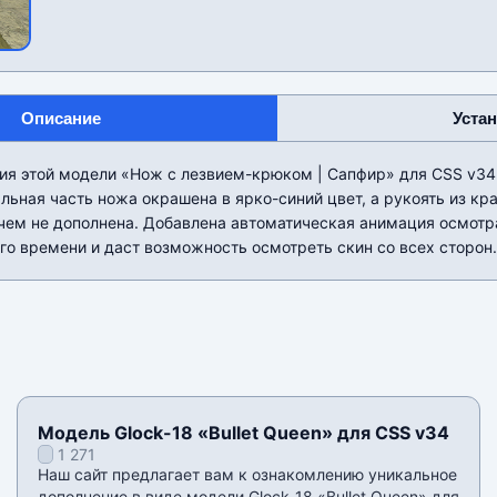
Описание
Уста
ия этой модели «Нож с лезвием-крюком | Сапфир» для CSS v34
альная часть ножа окрашена в ярко-синий цвет, а рукоять из кр
чем не дополнена. Добавлена автоматическая анимация осмотра
го времени и даст возможность осмотреть скин со всех сторон.
Модель Glock-18 «Bullet Queen» для CSS v34
1 271
Наш сайт предлагает вам к ознакомлению уникальное
дополнение в виде модели Glock-18 «Bullet Queen» для