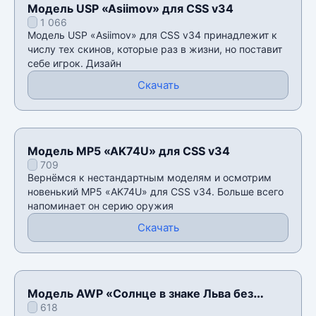
Модель USP «Asiimov» для CSS v34
1 066
Модель USP «Asiimov» для CSS v34 принадлежит к
числу тех скинов, которые раз в жизни, но поставит
себе игрок. Дизайн
Скачать
Модель MP5 «AK74U» для CSS v34
709
Вернёмся к нестандартным моделям и осмотрим
новенький MP5 «AK74U» для CSS v34. Больше всего
напоминает он серию оружия
Скачать
Модель AWP «Солнце в знаке Льва без
618
осмотра» для CSS v34