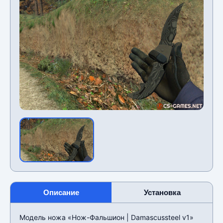
Описание
Установка
Модель ножа «Нож-Фальшион | Damascussteel v1»