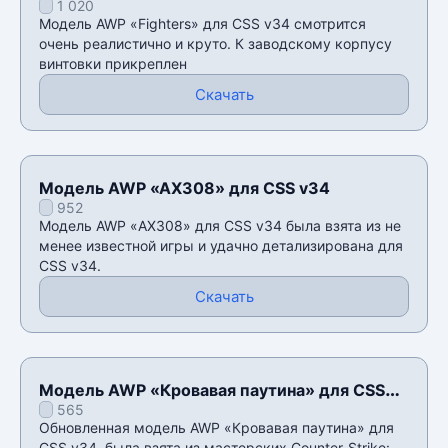
1 020
Модель AWP «Fighters» для CSS v34 смотрится
очень реалистично и круто. К заводскому корпусу
винтовки прикреплен
Скачать
Модель AWP «AX308» для CSS v34
952
Модель AWP «AX308» для CSS v34 была взята из не
менее известной игры и удачно детализирована для
CSS v34.
Скачать
Модель AWP «Кровавая паутина» для CSS
565
v34
Обновленная модель AWP «Кровавая паутина» для
CSS v34, была взята из мастерских Counter-Strike: