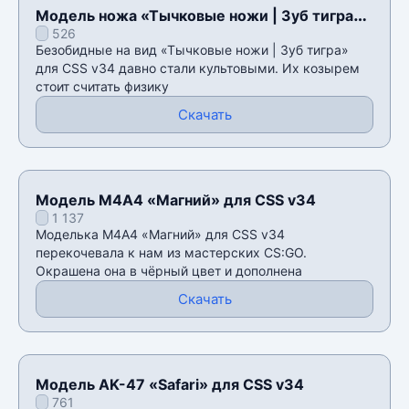
Модель ножа «Тычковые ножи | Зуб тигра»
526
для CSS v34
Безобидные на вид «Тычковые ножи | Зуб тигра»
для CSS v34 давно стали культовыми. Их козырем
стоит считать физику
Скачать
Модель М4А4 «Магний» для CSS v34
1 137
Моделька М4А4 «Магний» для CSS v34
перекочевала к нам из мастерских CS:GO.
Окрашена она в чёрный цвет и дополнена
Скачать
Модель AK-47 «Safari» для CSS v34
761