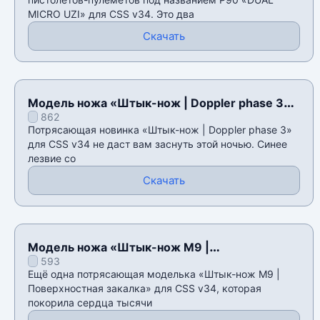
MICRO UZI» для CSS v34. Это два
Скачать
Модель ножа «Штык-нож | Doppler phase 3»
862
для CSS v34
Потрясающая новинка «Штык-нож | Doppler phase 3»
для CSS v34 не даст вам заснуть этой ночью. Синее
лезвие со
Скачать
Модель ножа «Штык-нож M9 |
593
Поверхностная закалка» для CSS v34
Ещё одна потрясающая моделька «Штык-нож M9 |
Поверхностная закалка» для CSS v34, которая
покорила сердца тысячи