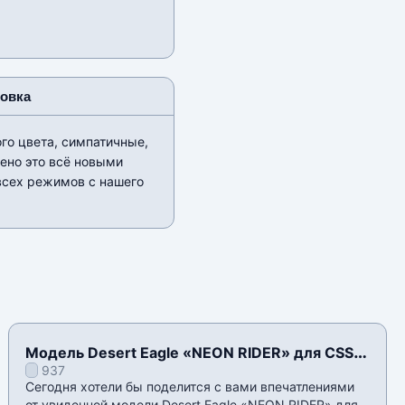
новка
го цвета, симпатичные,
ено это всё новыми
всех режимов с нашего
Модель Desert Eagle «NEON RIDER» для CSS
937
v34
Сегодня хотели бы поделится с вами впечатлениями
от увиденной модели Desert Eagle «NEON RIDER» для