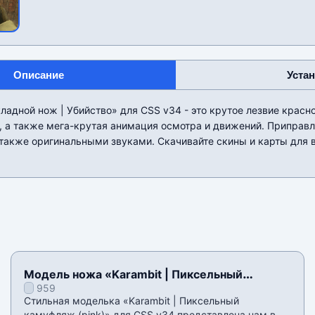
Описание
Уста
адной нож | Убийство» для CSS v34 - это крутое лезвие красно
, а также мега-крутая анимация осмотра и движений. Приправл
 также оригинальными звуками. Скачивайте скины и карты для 
Модель ножа «Karambit | Пиксельный
959
камуфляж (pink)» для CSS v34
Стильная моделька «Karambit | Пиксельный
камуфляж (pink)» для CSS v34 представлена нам в