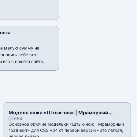
новка
не малую сумму на
ановить себе этот
 игр с нашего сайта.
Модель ножа «Штык-нож | Мраморный
664
градиент» для CSS v34
Основное отличие модельки «Штык-нож | Мраморный
градиент» для CSS v34 от первой версии - это легкая,
чёрная дымка,