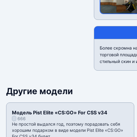
Более скромна на
торговой площадк
стильный скин и 
Другие модели
Модель Pist Elite «CS:GO» For CSS v34
666
Не простой выдался год, поэтому порадовать себя
хорошим подарком в виде модели Pist Elite «CS:GO»
For CSS v34 будет