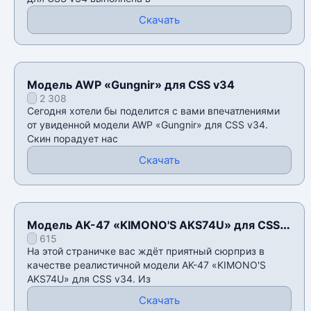
Скачать
Модель AWP «Gungnir» для CSS v34
2 308
Сегодня хотели бы поделится с вами впечатлениями
от увиденной модели AWP «Gungnir» для CSS v34.
Скин порадует нас
Скачать
Модель AK-47 «KIMONO'S AKS74U» для CSS
615
v34
На этой страничке вас ждёт приятный сюрприз в
качестве реалистичной модели AK-47 «KIMONO'S
AKS74U» для CSS v34. Из
Скачать