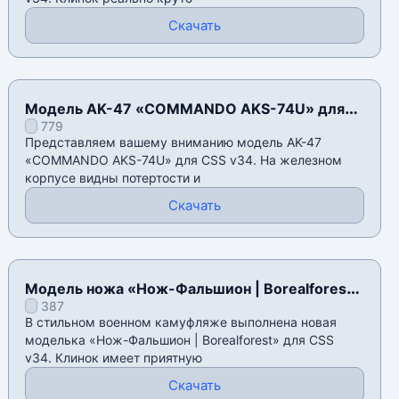
Скачать
Модель AK-47 «COMMANDO AKS-74U» для
779
CSS v34
Представляем вашему вниманию модель AK-47
«COMMANDO AKS-74U» для CSS v34. На железном
корпусе видны потертости и
Скачать
Модель ножа «Нож-Фальшион | Borealforest»
387
для CSS v34
В стильном военном камуфляже выполнена новая
моделька «Нож-Фальшион | Borealforest» для CSS
v34. Клинок имеет приятную
Скачать