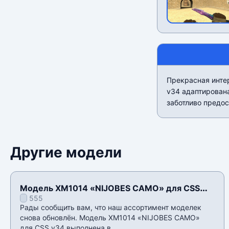
Прекрасная инте
v34 адаптирована
заботливо предос
Другие модели
Модель XM1014 «NIJOBES CAMO» для CSS
555
v34
Рады сообщить вам, что наш ассортимент моделек
снова обновлён. Модель XM1014 «NIJOBES CAMO»
для CSS v34 выполнена в