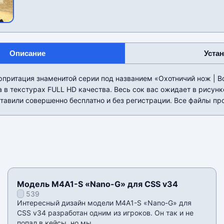
Описание
Уста
рпритация знаменитой серии под названием «Охотничий нож | В
 в текстурах FULL HD качества. Весь сок вас ожидает в рисунк
тавили совершенно бесплатно и без регистрации. Все файлы пр
Модель M4A1-S «Nano-G» для CSS v34
539
Интересный дизайн модели M4A1-S «Nano-G» для
CSS v34 разработан одним из игроков. Он так и не
попал в кейсы, но мы