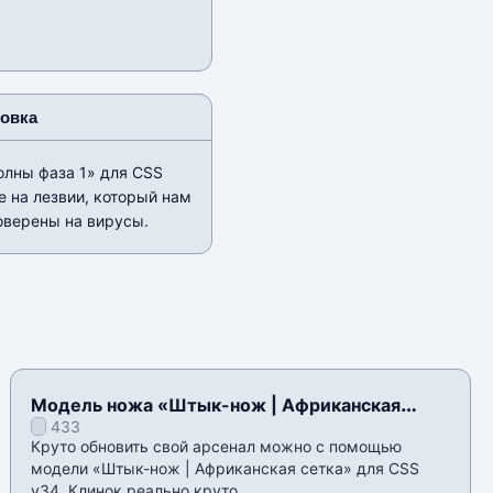
новка
олны фаза 1» для CSS
е на лезвии, который нам
оверены на вирусы.
Модель ножа «Штык-нож | Африканская
433
сетка» для CSS v34
Круто обновить свой арсенал можно с помощью
модели «Штык-нож | Африканская сетка» для CSS
v34. Клинок реально круто