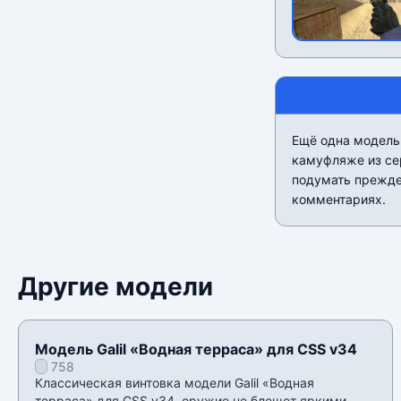
Ещё одна модель
камуфляже из сер
подумать прежде 
комментариях.
Другие модели
Модель Galil «Водная терраса» для CSS v34
758
Классическая винтовка модели Galil «Водная
терраса» для CSS v34, оружие не блещет яркими