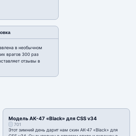
новка
тавлена в необычном
их врагов 300 раз
оставляет отзывы в
Модель AK-47 «Black» для CSS v34
701
Этот зимний день дарит нам скин AK-47 «Black» для
CSS v34. Он выполнен в строгом стиле и окрашен в