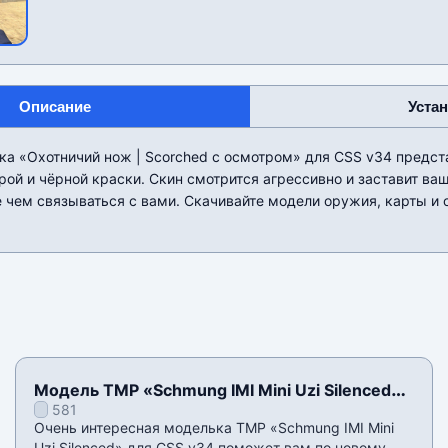
Описание
Уста
ка «Охотничий нож | Scorched с осмотром» для CSS v34 предс
ой и чёрной краски. Скин смотрится агрессивно и заставит ваш
чем связываться с вами. Скачивайте модели оружия, карты и 
Модель TMP «Schmung IMI Mini Uzi Silenced»
581
для CSS v34
Очень интересная моделька TMP «Schmung IMI Mini
Uzi Silenced» для CSS v34 поможет вам по новому