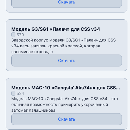
Скачать
Модель G3/SG1 «Палач» для CSS v34
579
Заводской корпус модели G3/SG1 «Палач» для CSS
v34 весь заляпан красной краской, которая
напоминает кровь, с
Скачать
Модель MAC-10 «Gangsta' Aks74u» для CSS
524
v34
Модель MAC-10 «Gangsta' Aks74u» для CSS v34 - это
отличная возможность примерить укороченный
автомат Калашникова
Скачать