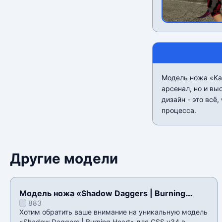
Модель ножа «Kar
арсенал, но и вы
дизайн - это всё
процесса.
Другие модели
Модель ножа «Shadow Daggers | Burning
883
Heart» для CSS v34
Хотим обратить ваше внимание на уникальную модель
«Shadow Daggers | Burning Heart» для CSS v34 в