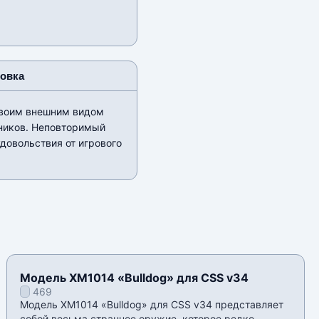
новка
 своим внешним видом
вников. Неповторимый
удовольствия от игрового
Модель XM1014 «Bulldog» для CSS v34
469
Модель XM1014 «Bulldog» для CSS v34 представляет
собой весьма странное оружие, которое редко