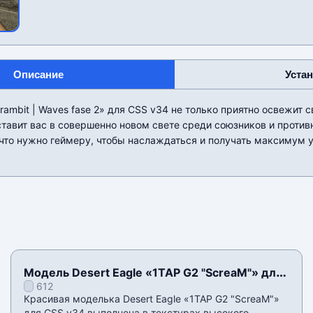
Описание
Уста
ambit | Waves fase 2» для CSS v34 не только приятно освежит
ставит вас в совершенно новом свете среди союзников и проти
, что нужно геймеру, чтобы наслаждаться и получать максимум 
Модель Desert Eagle «1TAP G2 "ScreaM"» для
612
CSS v34
Красивая моделька Desert Eagle «1TAP G2 "ScreaM"»
для CSS v34 выполнена в текстурах высокого