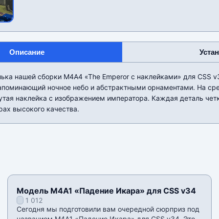
Описание
Уста
ька нашей сборки M4A4 «The Emperor с наклейками» для CSS v
напоминающий ночное небо и абстрактными орнаментами. На ср
утая наклейка с изображением императора. Каждая деталь чет
рах высокого качества.
Модель M4A1 «Падение Икара» для CSS v34
1 012
Сегодня мы подготовили вам очередной сюрприз под
названием M4A1 «Падение Икара» для CSS v34. Это