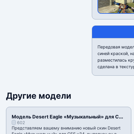
Передовая модел
синей краской, 
разместилась кр
сделана в тексту
Другие модели
Модель Desert Eagle «Музыкальный» для CSS
602
v34
Представляем вашему вниманию новый скин Desert
Eagle «Музыкальный» для CSS v34. выполнен он в