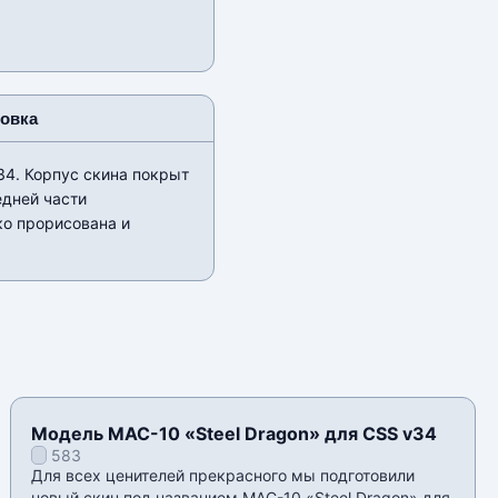
новка
34. Корпус скина покрыт
едней части
ко прорисована и
Модель MAC-10 «Steel Dragon» для CSS v34
583
Для всех ценителей прекрасного мы подготовили
новый скин под названием MAC-10 «Steel Dragon» для