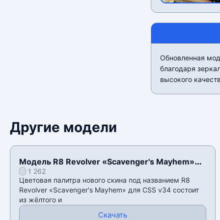
Обновленная моде
благодаря зерка
высокого качест
Другие модели
Модель R8 Revolver «Scavenger's Mayhem»
1 262
для CSS v34
Цветовая палитра нового скина под названием R8
Revolver «Scavenger's Mayhem» для CSS v34 состоит
из жёлтого и
Скачать