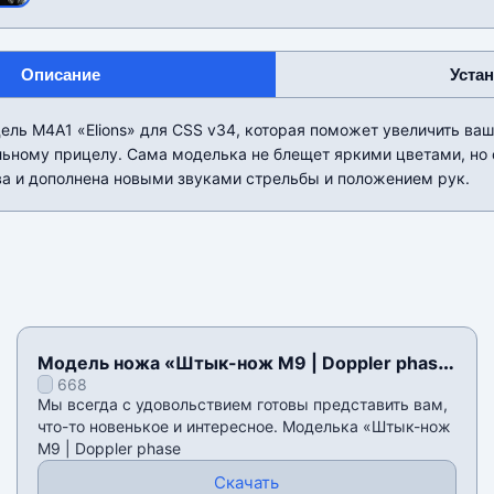
Описание
Уста
ль M4A1 «Elions» для CSS v34, которая поможет увеличить ваш
льному прицелу. Сама моделька не блещет яркими цветами, но 
ва и дополнена новыми звуками стрельбы и положением рук.
Модель ножа «Штык-нож M9 | Doppler phase
668
2» для CSS v34
Мы всегда с удовольствием готовы представить вам,
что-то новенькое и интересное. Моделька «Штык-нож
M9 | Doppler phase
Скачать