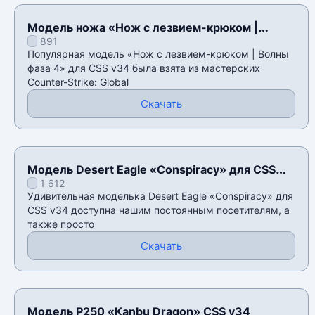
Модель ножа «Нож с лезвием-крюком |
891
Волны фаза 4» для CSS v34
Популярная модель «Нож с лезвием-крюком | Волны
фаза 4» для CSS v34 была взята из мастерских
Counter-Strike: Global
Скачать
Модель Desert Eagle «Conspiracy» для CSS
1 612
v34
Удивительная моделька Desert Eagle «Conspiracy» для
CSS v34 доступна нашим постоянным посетителям, а
также просто
Скачать
Модель P250 «Kanbu Dragon» CSS v34