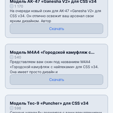
Модель AK-47 «Ganesha V2» для CSS v34
1 170
На очереди новый скин для AK-47 «Ganesha V2» для
CSS v34. Он отлично освежит ваш арсенал свои
ярким дизайном. Автор
Скачать
Модель М4А4 «Городской камуфляж с
540
найлеками» для CSS v34
Представляем вам скин под названием М4А4
«Городской камуфляж с найлеками» для CSS v34.
Она имеет просто дизайн и
Скачать
Модель Tec-9 «Puncher» для CSS v34
598
Сегодня хотели бы поделится с вами впечатлениями