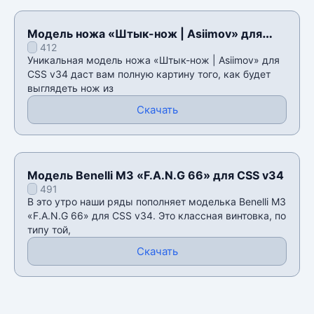
Модель ножа «Штык-нож | Asiimov» для
412
CSS v34
Уникальная модель ножа «Штык-нож | Asiimov» для
CSS v34 даст вам полную картину того, как будет
выглядеть нож из
Скачать
Модель Benelli M3 «F.A.N.G 66» для CSS v34
491
В это утро наши ряды пополняет моделька Benelli M3
«F.A.N.G 66» для CSS v34. Это классная винтовка, по
типу той,
Скачать