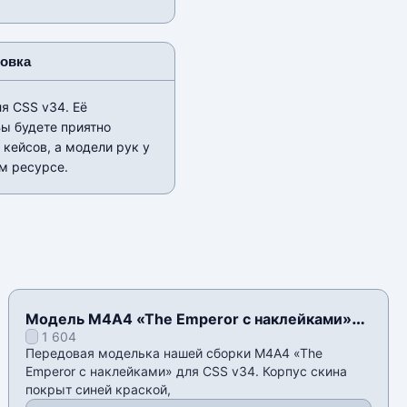
новка
я CSS v34. Её
Вы будете приятно
кейсов, а модели рук у
м ресурсе.
Модель M4A4 «The Emperor с наклейками»
1 604
для CSS v34
Передовая моделька нашей сборки M4A4 «The
Emperor с наклейками» для CSS v34. Корпус скина
покрыт синей краской,