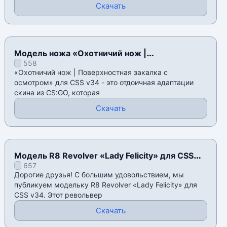
Скачать
Модель ножа «Охотничий нож |
558
Поверхностная закалка с осмотром» для CSS
«Охотничий нож | Поверхностная закалка с
v34
осмотром» для CSS v34 - это отдоичная адаптации
скина из CS:GO, которая
Скачать
Модель R8 Revolver «Lady Felicity» для CSS
657
v34
Дорогие друзья! С большим удовольствием, мы
публикуем модельку R8 Revolver «Lady Felicity» для
CSS v34. Этот револьвер
Скачать