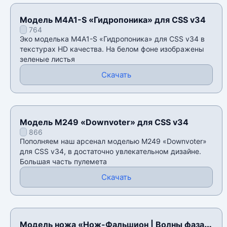
Модель M4A1-S «Гидропоника» для CSS v34
764
Эко моделька M4A1-S «Гидропоника» для CSS v34 в
текстурах HD качества. На белом фоне изображены
зеленые листья
Скачать
Модель M249 «Downvoter» для CSS v34
866
Пополняем наш арсенал моделью M249 «Downvoter»
для CSS v34, в достаточно увлекательном дизайне.
Большая часть пулемета
Скачать
Модель ножа «Нож-Фальшион | Волны фаза