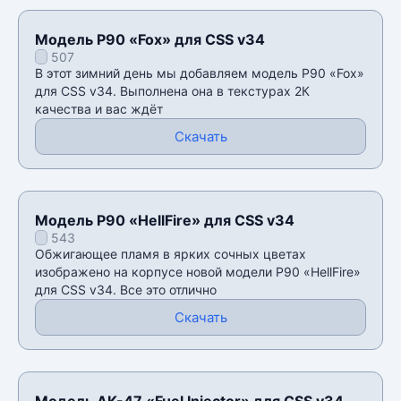
Модель P90 «Fox» для CSS v34
507
В этот зимний день мы добавляем модель P90 «Fox»
для CSS v34. Выполнена она в текстурах 2К
качества и вас ждëт
Скачать
Модель P90 «HellFire» для CSS v34
543
Обжигающее пламя в ярких сочных цветах
изображено на корпусе новой модели P90 «HellFire»
для CSS v34. Все это отлично
Скачать
Модель AK-47 «Fuel Injector» для CSS v34