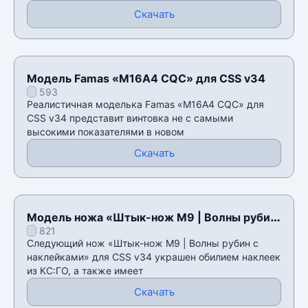
Скачать
Модель Famas «M16A4 CQC» для CSS v34
593
Реалистичная моделька Famas «M16A4 CQC» для
CSS v34 представит винтовка не с самыми
высокими показателями в новом
Скачать
Модель ножа «Штык-нож M9 | Волны рубин
821
с наклейками» для CSS v34
Следующий нож «Штык-нож M9 | Волны рубин с
наклейками» для CSS v34 украшен обилием наклеек
из КС:ГО, а также имеет
Скачать