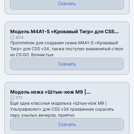
Скачать
Модель M4A1-S «Кровавый Тигр» для CSS
804
v34
Прототипом для создания скина M4A1-S «Кровавый
Тигр» для CSS v34, также поступил знаменитый ствол
из CS:GO. Волнистые
Скачать
Модель ножа «Штык-нож M9 |
771
Ультрафиолет» для CSS v34
Ещё одна классная моделька «Штык-нож M9 |
Ультрафиолет» для CSS v34 призванная скрасить
пару унылых вечеров, приятно
Скачать