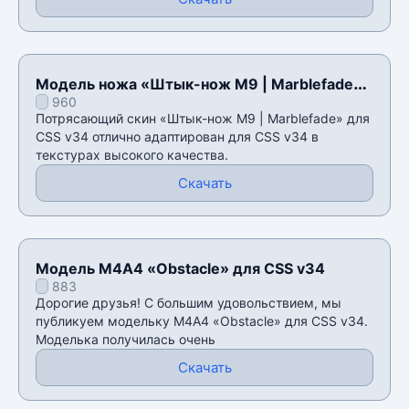
Модель ножа «Штык-нож M9 | Marblefade»
960
для CSS v34
Потрясающий скин «Штык-нож M9 | Marblefade» для
CSS v34 отлично адаптирован для CSS v34 в
текстурах высокого качества.
Скачать
Модель М4А4 «Obstacle» для CSS v34
883
Дорогие друзья! С большим удовольствием, мы
публикуем модельку М4А4 «Obstacle» для CSS v34.
Моделька получилась очень
Скачать