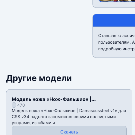
Ставшая классиче
пользователям. А
подробную инстр
Другие модели
Модель ножа «Нож-Фальшион |
470
Damascussteel v1» для CSS v34
Модель ножа «Нож-Фальшион | Damascussteel v1» для
CSS v34 надолго запомнится своими волнистыми
узорами, изгибами и
Скачать