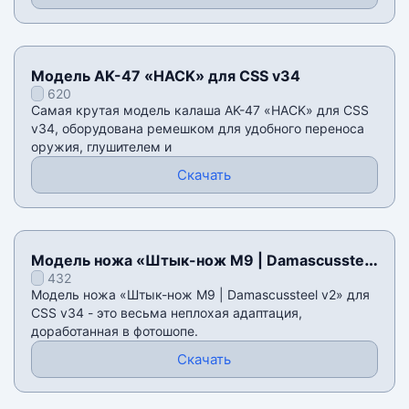
Модель AK-47 «HACK» для CSS v34
620
Самая крутая модель калаша AK-47 «HACK» для CSS
v34, оборудована ремешком для удобного переноса
оружия, глушителем и
Скачать
Модель ножа «Штык-нож M9 | Damascussteel
432
v2» для CSS v34
Модель ножа «Штык-нож M9 | Damascussteel v2» для
CSS v34 - это весьма неплохая адаптация,
доработанная в фотошопе.
Скачать