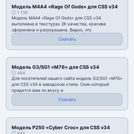
Модель М4А4 «Rage Of Gods» для CSS v34
1 136
Модель М4А4 «Rage Of Gods» для CSS v34
выполнена в текстурах 2К качества, красива
оформлена и разукрашена. Видно, что
Скачать
Модель G3/SG1 «M76» для CSS v34
494
Для посетителей нашего сайта модель G3/SG1 «M76»
для CSS v34 в заводском стиле. Скин который
придется вам по вкусу и
Скачать
Модель P250 «Cyber Croc» для CSS v34
836