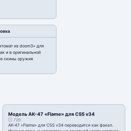
новка
втомат из doom3» для
ак и в оригинальной
те скины оружия
Модель AK-47 «Flame» для CSS v34
729
AK-47 «Flame» для CSS v34 переводится как факел.
Именно огонь и нарисован на основной части корпуса