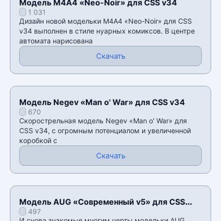
Модель М4А4 «Neo-Noir» для CSS v34
1 031
Дизайн новой модельки М4А4 «Neo-Noir» для CSS
v34 выполнен в стиле нуарных комиксов. В центре
автомата нарисована
Скачать
Модель Negev «Man o' War» для CSS v34
670
Скорострельная модель Negev «Man o' War» для
CSS v34, с огромным потенциалом и увеличенной
коробкой с
Скачать
Модель AUG «Современный v5» для CSS
497
v34
И снова знакомые многим черты модельки AUG