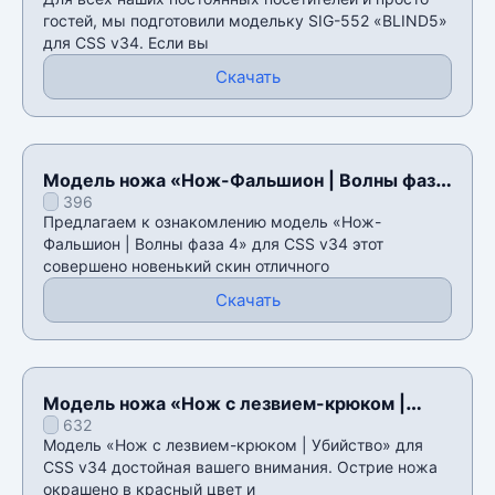
гостей, мы подготовили модельку SIG-552 «BLIND5»
для CSS v34. Если вы
Скачать
Модель ножа «Нож-Фальшион | Волны фаза
396
4» для CSS v34
Предлагаем к ознакомлению модель «Нож-
Фальшион | Волны фаза 4» для CSS v34 этот
совершено новенький скин отличного
Скачать
Модель ножа «Нож с лезвием-крюком |
632
Убийство» для CSS v34
Модель «Нож с лезвием-крюком | Убийство» для
CSS v34 достойная вашего внимания. Острие ножа
окрашено в красный цвет и