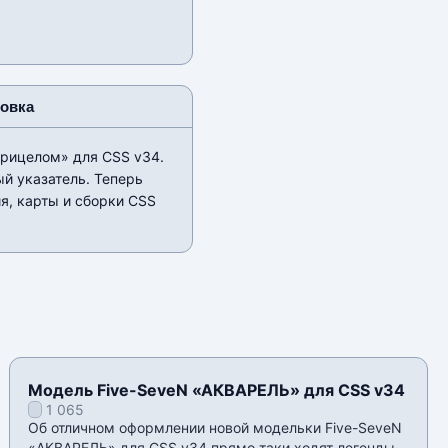
новка
прицелом» для CSS v34.
ый указатель. Теперь
я, карты и сборки CSS
Модель Five-SeveN «АКВАРЕЛЬ» для CSS v34
1 065
Об отличном оформлении новой модельки Five-SeveN
«АКВАРЕЛЬ» для CSS v34 прямо таки ходят легенды,