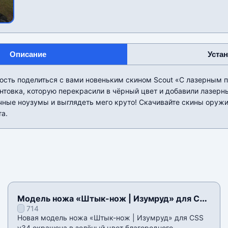
Описание
Уста
ость поделиться с вами новеньким скином Scout «С лазерным 
нтовка, которую перекрасили в чёрный цвет и добавили лазерн
чные ноузумы и выглядеть мего круто! Скачивайте скины оружи
та.
Модель ножа «Штык-нож | Изумруд» для CSS
714
v34
Новая модель ножа «Штык-нож | Изумруд» для CSS
v34 окрашена в зелёный цвет благородного,