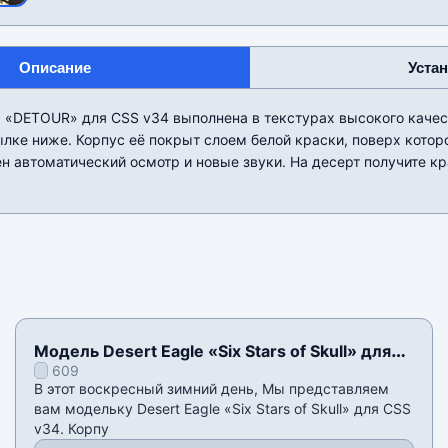
Описание
Уста
 «DETOUR» для CSS v34 выполнена в текстурах высокого качест
лке ниже. Корпус её покрыт слоем белой краски, поверх котор
н автоматический осмотр и новые звуки. На десерт получите к
Модель Desert Eagle «Six Stars of Skull» для
609
CSS v34
В этот воскресный зимний день, Мы представляем
вам модельку Desert Eagle «Six Stars of Skull» для CSS
v34. Корпу