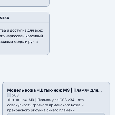
новка
ва и доступна для всех
ого нарисован красивый
расивые модели рук в
Модель ножа «Штык-нож M9 | Пламя» для
563
CSS v34
«Штык-нож M9 | Пламя» для CSS v34 - это
совокупность грозного армейского ножа и
прекрасного рисунка синего пламени.