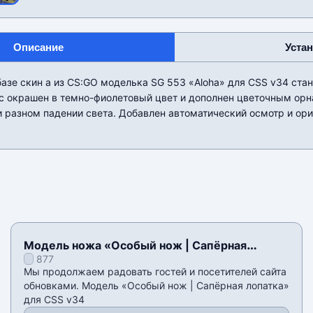
Описание
Уста
азе скин а из CS:GO моделька SG 553 «Aloha» для CSS v34 ста
ус окрашен в темно-фиолетовый цвет и дополнен цветочным ор
 разном падении света. Добавлен автоматический осмотр и ор
Модель ножа «Особый нож | Сапёрная
877
лопатка» для CSS v34
Мы продолжаем радовать гостей и посетителей сайта
обновками. Модель «Особый нож | Сапёрная лопатка»
для CSS v34