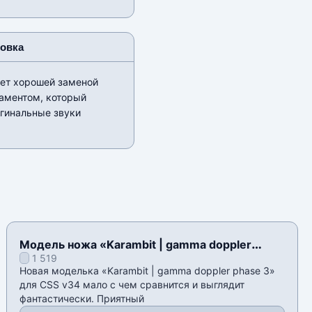
новка
нет хорошей заменой
наментом, который
игинальные звуки
Модель ножа «Karambit | gamma doppler
1 519
phase 3» для CSS v34
Новая моделька «Karambit | gamma doppler phase 3»
для CSS v34 мало с чем сравнится и выглядит
фантастически. Приятный