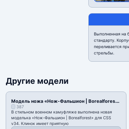
Выполненная на б
стандарту. Корп
переливается при
стрельбы.
Другие модели
Модель ножа «Нож-Фальшион | Borealforest»
387
для CSS v34
В стильном военном камуфляже выполнена новая
моделька «Нож-Фальшион | Borealforest» для CSS
v34. Клинок имеет приятную