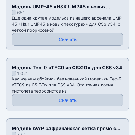
Модель UMP-45 «H&K UMP45 в новых
651
текстурах» для CSS v34
Еще одна крутая моделька из нашего арсенала UMP-
45 «H&K UMP45 в новых текстурах» для CSS v34, с
четкой прорисовкой
Скачать
Модель Tec-9 «TEC9 из CS:GO» для CSS v34
1 021
Как же нам обойтись без новенькой модельки Tec-9
«TEC9 из CS:GO» для CSS v34. Это точная копия
пистолета террористов из
Скачать
Модель AWP «Африканская сетка прямо с
762