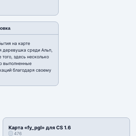
новка
бытия на карте
я деревушка среди Альп,
 того, здесь несколько
но выполненные
каций благодаря своему
Карта «fy_pgl» для CS 1.6
476