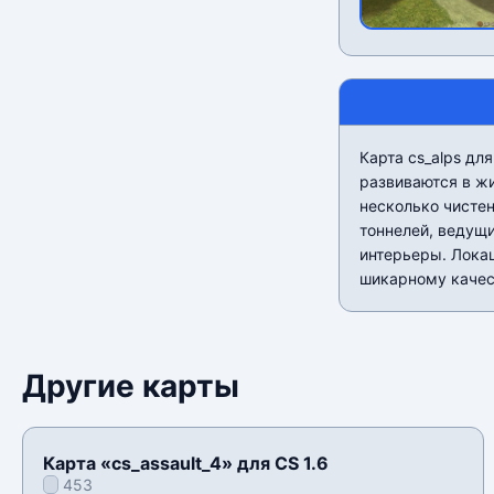
Карта cs_alps дл
развиваются в ж
несколько чистен
тоннелей, ведущ
интерьеры. Лока
шикарному качес
Другие карты
Карта «cs_assault_4» для CS 1.6
453