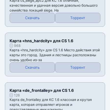
Карта cs_siege_apc2 для КС 1.6 отличная,
качественная и удачная версия довольно большого
семейства локаций siege. На
Скачать
Торрент
Карта «hns_hardcity» для CS 1.6
968
Карта «hns_hardcity» для CS 1.6 Место действия этой
карты это город. Здания и лестницы расположены
очень удобно из-за
Скачать
Торрент
Карта «de_frontalley» для CS 1.6
126
Карта de_frontalley для КС 1.6 классная и крутая
карта, которая отправляет игроков и
представляемые ими команды