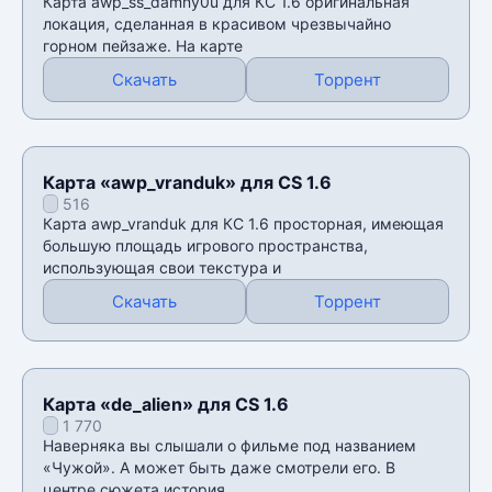
Карта awp_ss_damny0u для КС 1.6 оригинальная
локация, сделанная в красивом чрезвычайно
горном пейзаже. На карте
Скачать
Торрент
Карта «awp_vranduk» для CS 1.6
516
Карта awp_vranduk для КС 1.6 просторная, имеющая
большую площадь игрового пространства,
использующая свои текстура и
Скачать
Торрент
Карта «de_alien» для CS 1.6
1 770
Наверняка вы слышали о фильме под названием
«Чужой». А может быть даже смотрели его. В
центре сюжета история