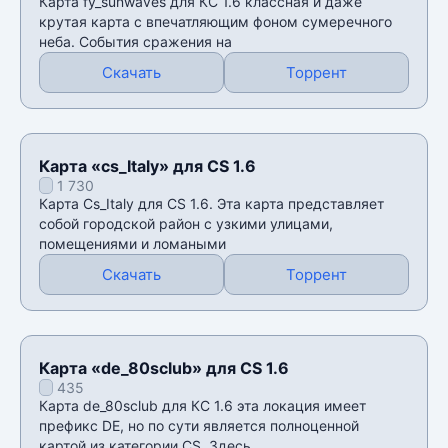
Карта fy_sunwaves для КС 1.6 классная и даже
крутая карта с впечатляющим фоном сумеречного
неба. События сражения на
Скачать
Торрент
Карта «cs_Italy» для CS 1.6
1 730
Карта Cs_Italy для CS 1.6. Эта карта представляет
собой городской район с узкими улицами,
помещениями и ломаными
Скачать
Торрент
Карта «de_80sclub» для CS 1.6
435
Карта de_80sclub для КС 1.6 эта локация имеет
префикс DE, но по сути является полноценной
картой из категории CS. Здесь