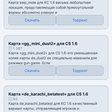
Карта awp_mole для КС 1.6 весьма любопытная
локация, представляющая собой прямоугольной
формы абсолютно ровную и
Скачать
Торрент
Карта «gg_mini_dust2» для CS 1.6
1 087
Карта «gg_mini_dust2» для CS 1.6-это уменьшенная
копия карты de_dust2 ее специально изменили для
режима gun game. Если
Скачать
Торрент
Карта «de_karachi_betatest» для CS 1.6
93
Карта de_karachi_betatest для КС 1.6 качественный
вариант карты, отправляющей игроков и