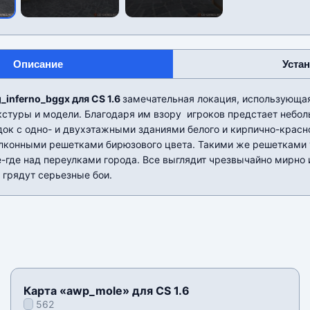
Описание
Уста
_inferno_bggx для CS 1.6
замечательная локация, использующа
стуры и модели. Благодаря им взору игроков предстает небол
ок с одно- и двухэтажными зданиями белого и кирпично-красно
лконными решетками бирюзового цвета. Такими же решетками
где над переулками города. Все выглядит чрезвычайно мирно и
 грядут серьезные бои.
Карта «awp_mole» для CS 1.6
562