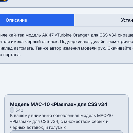
Описание
Уста
иле хай-тек модель AK-47 «Turbine Orange» для CSS v34 окраш
етали имеют чëрный оттенок. Подчëркивают дизайн геометриче
иклад автомата. Также автор изменил модели рук. Скачивайте 
о портала.
Модель MAC-10 «Plasmax» для CSS v34
542
К вашему вниманию обновленная модель MAC-10
«Plasmax» для CSS v34, с множеством серых и
черных вставок, и голубых