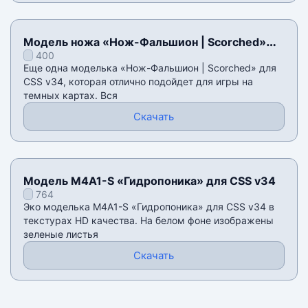
Модель ножа «Нож-Фальшион | Scorched»
400
для CSS v34
Еще одна моделька «Нож-Фальшион | Scorched» для
CSS v34, которая отлично подойдет для игры на
темных картах. Вся
Скачать
Модель M4A1-S «Гидропоника» для CSS v34
764
Эко моделька M4A1-S «Гидропоника» для CSS v34 в
текстурах HD качества. На белом фоне изображены
зеленые листья
Скачать